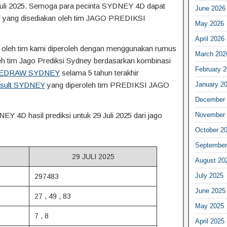
29 Juli 2025. Semoga para pecinta SYDNEY 4D dapat
June 2026
Y yang disediakan oleh tim JAGO PREDIKSI
May 2026
April 2026
an oleh tim kami diperoleh dengan menggunakan rumus
March 202
oleh tim Jago Prediksi Sydney berdasarkan kombinasi
February 
VEDRAW SYDNEY
selama 5 tahun terakhir
sult SYDNEY
yang diperoleh tim PREDIKSI JAGO
January 2
December 
 4D hasil prediksi untuk 29 Juli 2025 dari jago
November 
October 2
September
29 JULI 2025
August 20
July 2025
297483
June 2025
27 , 49 , 83
May 2025
7 , 8
April 2025