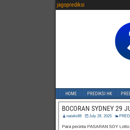
jagoprediksi
HOME
PREDIKSI HK
PRED
BOCORAN SYDNEY 29 JU
natalis88
July 28, 2025
PRED
Para pecinta PASARAN SDY Lotto, H