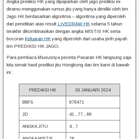
Angka prediksi HK yang dipaparkan oleh jago prediksi ini
diramu menggunakan rumus jitu yang hanya dimiliki oleh tim
Jago HK berdasarkan algoritma – algoritma yang diperoleh
dari penelitian atas result
LIVEDRAW HK
selama 5 tahun
terakhir dikombinasikan dengan angka MISTIS HK serta
bocoran
Keluaran HK
yang diperoleh dari usaha jerih payah
tim PREDIKSI HK JAGO.
Para pembaca khususnya pecinta Pasaran HK langsung saja
kita simak hasil prediksi jitu Hongkong dari tim kami di bawah
ini :
PREDIKSI HK
30 JANUARI 2024
BBFS
878471
2D
41 , 77 , 88
ANGKA JITU
4 , 7
ANGKA MISTIS
78