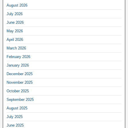
August 2026
July 2026
June 2026
May 2026
April 2026
March 2026
February 2026
January 2026
December 2025
November 2025
October 2025
September 2025
August 2025
July 2025
June 2025