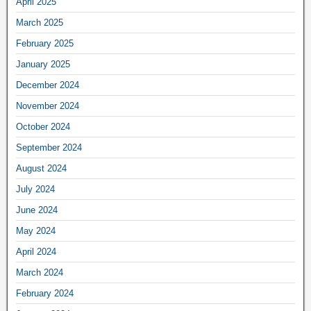
April 2025
March 2025
February 2025
January 2025
December 2024
November 2024
October 2024
September 2024
August 2024
July 2024
June 2024
May 2024
April 2024
March 2024
February 2024