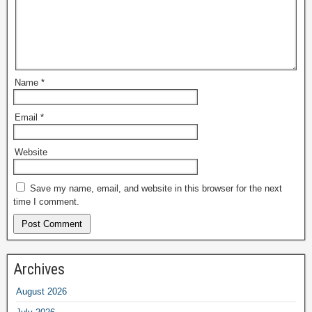
Name
*
Email
*
Website
Save my name, email, and website in this browser for the next
time I comment.
Archives
August 2026