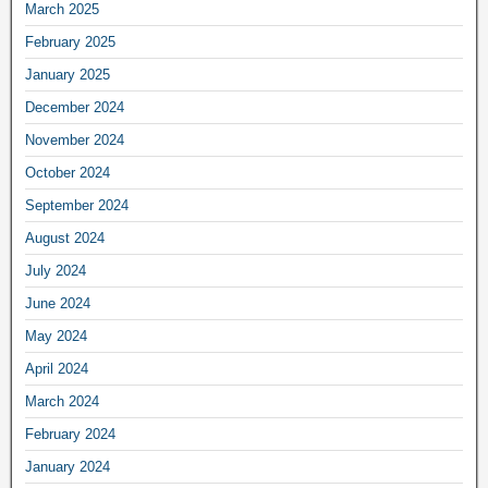
March 2025
February 2025
January 2025
December 2024
November 2024
October 2024
September 2024
August 2024
July 2024
June 2024
May 2024
April 2024
March 2024
February 2024
January 2024