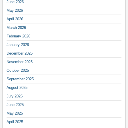
June 2026
May 2026
April 2026
March 2026
February 2026
January 2026
December 2025
November 2025
October 2025
September 2025
August 2025
July 2025
June 2025
May 2025
April 2025