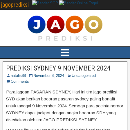
jagoprediksi
PREDIKSI SYDNEY 9 NOVEMBER 2024
natalis88
November 8, 2024
Uncategorized
Comments
Para jagoan PASARAN SDYNEY, Hari ini tim jago prediksi
SYD akan berikan bocoran pasaran sydney paling bonafit
untuk tanggal 9 November 2024. Semoga para pecinta nomor
SYDNEY dapat jackpot dengan angka bocoran SDY yang
disediakan oleh tim JAGO PREDIKSI SYDNEY.