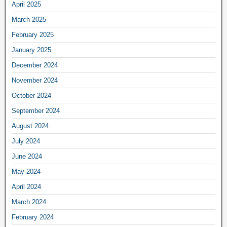
April 2025
March 2025
February 2025
January 2025
December 2024
November 2024
October 2024
September 2024
August 2024
July 2024
June 2024
May 2024
April 2024
March 2024
February 2024