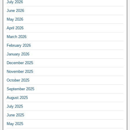
July 2026
June 2026
May 2026
April 2026
March 2026
February 2026
January 2026
December 2025
November 2025
October 2025
September 2025
August 2025
July 2025
June 2025
May 2025